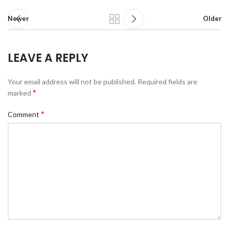
Newer
Older
LEAVE A REPLY
Your email address will not be published.
Required fields are
*
marked
*
Comment